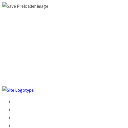
0%
Ligue-nos
+351 967 676 294
Email
geral@mtronik.pt
Horário
Seg - Sex 9:00 às 19:00
HOME
MTRONIK
SERVIÇOS
FILE SERVICE