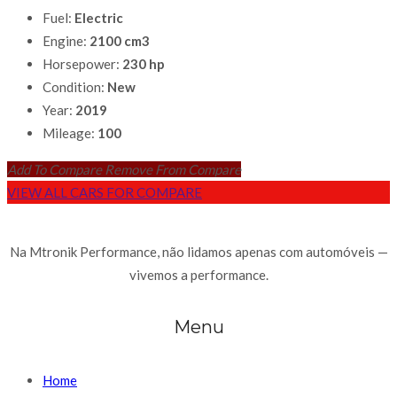
Fuel:
Electric
Engine:
2100 cm3
Horsepower:
230 hp
Condition:
New
Year:
2019
Mileage:
100
Add To Compare
Remove From Compare
VIEW ALL CARS FOR COMPARE
Na Mtronik Performance, não lidamos apenas com automóveis —
vivemos a performance.
Menu
Home