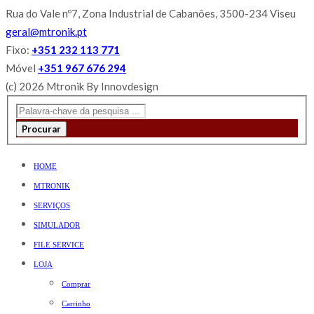
Rua do Vale nº7, Zona Industrial de Cabanões, 3500-234 Viseu
geral@mtronik.pt
Fixo:
+351 232 113 771
Móvel
+351 967 676 294
(c) 2026 Mtronik By Innovdesign
Procurar
HOME
MTRONIK
SERVIÇOS
SIMULADOR
FILE SERVICE
LOJA
Comprar
Carrinho