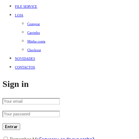
FILE SERVICE
LOJA
Comprar
Carrinho
Minha conta
Checkout
NOVIDADES
CONTACTOS
Sign in
Entrar
Remember Me
Esqueceu-se da sua senha?