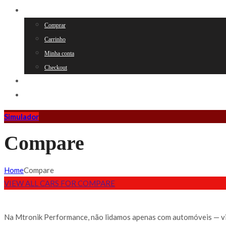
LOJA
Comprar
Carrinho
Minha conta
Checkout
NOVIDADES
CONTACTOS
Simulador
Compare
Home
Compare
VIEW ALL CARS FOR COMPARE
Na Mtronik Performance, não lidamos apenas com automóveis — v