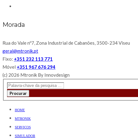
Morada
Rua do Vale nº7, Zona Industrial de Cabanões, 3500-234 Viseu
geral@mtronik.pt
Fixo:
+351 232 113 771
Móvel
+351 967 676 294
(c) 2026 Mtronik By Innovdesign
Procurar
HOME
MTRONIK
SERVIÇOS
SIMULADOR